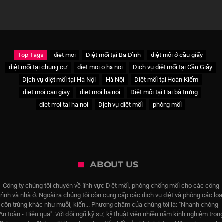
Top Tags
diet moi
Diệt mối tại Ba Đình
diệt mối ở cầu giấy
diệt mối tại chung cư
diet moi o ha noi
Dịch vụ diệt mối tại Cầu Giấy
Dịch vụ diệt mối tại Hà Nội
Hà Nội
Diệt mối tại Hoàn Kiếm
diet moi cau giay
diet moi ha noi
Diệt mối tại Hai bà trưng
diet moi tai ha noi
Dịch vụ diệt mối
phòng mối
ABOUT US
Công ty chúng tôi chuyên về lĩnh vực Diệt mối, phòng chống mối cho các công
trình và nhà ở. Ngoài ra chúng tôi còn cung cấp các dịch vụ diệt và phòng các loạ
côn trùng khác như muỗi, kiến... Phương châm của chúng tôi là: "Nhanh chóng -
An toàn - Hiệu quả". Với đội ngũ kỹ sư, kỹ thuật viên nhiều năm kinh nghiệm tron