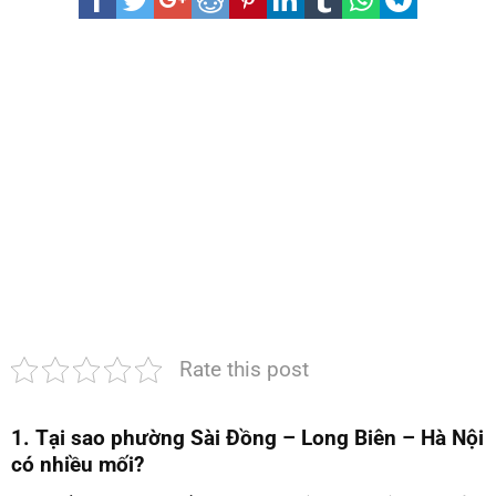
tại
phường
Sài
Đồng
–
Long
Biên
–
Hà
Nội
|
Cam
kết
hết
mối
100%
Rate this post
1. Tại sao phường Sài Đồng – Long Biên – Hà Nội
có nhiều mối?