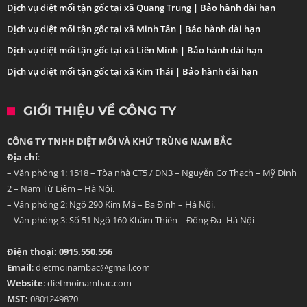
Dịch vụ diệt mối tận gốc tại xã Quang Trung | Bảo hành dài hạn
Dịch vụ diệt mối tận gốc tại xã Minh Tân | Bảo hành dài hạn
Dịch vụ diệt mối tận gốc tại xã Liên Minh | Bảo hành dài hạn
Dịch vụ diệt mối tận gốc tại xã Kim Thái | Bảo hành dài hạn
GIỚI THIỆU VỀ CÔNG TY
CÔNG TY TNHH DIỆT MỐI VÀ KHỬ TRÙNG NAM BẮC
Địa chỉ
:
– Văn phòng 1: 1518 – Tòa nhà CT5 / DN3 – Nguyễn Cơ Thạch – Mỹ Đình
2 – Nam Từ Liêm – Hà Nội.
– Văn phòng 2: Ngõ 290 Kim Mã – Ba Đình – Hà Nội.
– Văn phòng 3: Số 51 Ngõ 160 Khâm Thiên – Đống Đa -Hà Nội
Điện thoại: 0915.550.556
Email
: dietmoinambac@gmail.com
Website
: dietmoinambac.com
MST:
0801249870