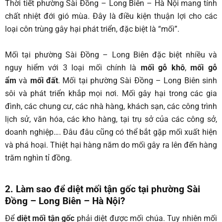
Thời tiết phường Sài Đồng – Long Biên – Hà Nội mang tính
chất nhiệt đới gió mùa. Đây là điều kiện thuận lợi cho các
loại côn trùng gây hại phát triển, đặc biệt là “mối”.
Mối tại phường Sài Đồng – Long Biên
đặc biệt nhiều và
nguy hiểm với 3 loại mối chính là
mối gỗ khô
,
mối gỗ
ẩm
và
mối đất
. Mối tại phường Sài Đồng – Long Biên sinh
sôi và phát triển khắp mọi nơi. Mối gây hại trong các gia
đình, các chung cư, các nhà hàng, khách sạn, các công trình
lịch sử, văn hóa, các kho hàng, tại trụ sở của các công sở,
doanh nghiệp…. Đâu đâu cũng có thể bắt gặp mối xuất hiện
và phá hoại. Thiệt hại hàng năm do mối gây ra lên đến hàng
trăm nghìn tỉ đồng.
2. Làm sao để diệt mối tận gốc tại phường Sài
Đồng – Long Biên – Hà Nội?
Để
diệt mối tận gốc
phải diệt được mối chúa. Tuy nhiên mối