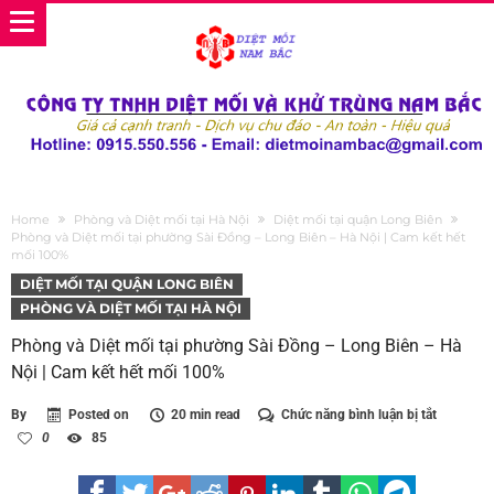
Home
Phòng và Diệt mối tại Hà Nội
Diệt mối tại quận Long Biên
Phòng và Diệt mối tại phường Sài Đồng – Long Biên – Hà Nội | Cam kết hết
mối 100%
DIỆT MỐI TẠI QUẬN LONG BIÊN
PHÒNG VÀ DIỆT MỐI TẠI HÀ NỘI
Phòng và Diệt mối tại phường Sài Đồng – Long Biên – Hà
Nội | Cam kết hết mối 100%
ở
By
Posted on
20 min read
Chức năng bình luận bị tắt
Phòng
0
85
và
Diệt
mối