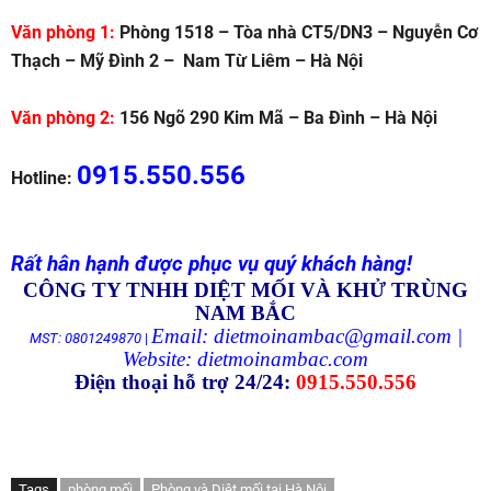
Văn phòng 1:
Phòng 1518 – Tòa nhà CT5/DN3 – Nguyễn Cơ
Thạch – Mỹ Đình 2 – Nam Từ Liêm – Hà Nội
Văn phòng 2:
156 Ngõ 290 Kim Mã – Ba Đình – Hà Nội
0915.550.556
Hotline:
Rất hân hạnh được phục vụ quý khách hàng!
CÔNG TY TNHH DIỆT MỐI VÀ KHỬ TRÙNG
NAM BẮC
Email: dietmoinambac@gmail.com |
MST: 0801249870
|
Website:
dietmoinambac.com
Điện thoại hỗ trợ 24/24:
0915.550.556
Tags
phòng mối
Phòng và Diệt mối tại Hà Nội