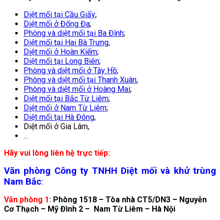
Diệt mối tại Cầu Giấy
;
Diệt mối ở Đống Đa
;
Phòng và diệt mối tại Ba Đình
;
Diệt mối tại Hai Bà Trưng
,
Diệt mối ở Hoàn Kiếm
;
Diệt mối tại L
ong Biên
;
Phòng và diệt mối ở Tây Hồ
;
Phòng và diệt mối tại T
hanh Xuân
,
Phòng và diệt mối ở Hoàng Mai
;
Diệt mối tại Bắc Từ Liêm
;
Diệt mối ở Nam Từ Liêm
;
Diệt mối tại Hà Đông
,
Diệt mối ở Gia Lâm,
…
Hãy vui lòng liên hệ trực tiếp:
Văn phòng Công ty TNHH Diệt mối và khử trùng
Nam Bắc
:
Văn phòng 1:
Phòng 1518 – Tòa nhà CT5/DN3 – Nguyễn
Cơ Thạch – Mỹ Đình 2 – Nam Từ Liêm – Hà Nội