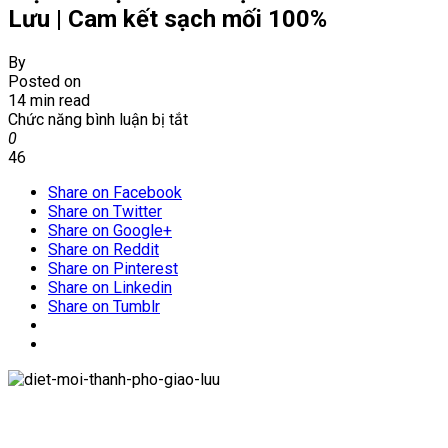
Lưu | Cam kết sạch mối 100%
By
Posted on
14 min read
ở
Chức năng bình luận bị tắt
Diệt
0
mối
46
tại
Share on Facebook
khu
Share on Twitter
đô
Share on Google+
thị
Share on Reddit
Thành
Share on Pinterest
Phố
Share on Linkedin
Giao
Share on Tumblr
Lưu
|
Cam
kết
sạch
mối
100%