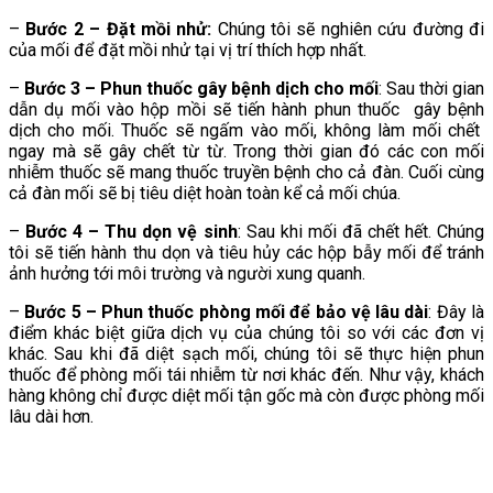
–
Bước 2 – Đặt mồi nhử:
Chúng tôi sẽ nghiên cứu đường đi
của mối để đặt mồi nhử tại vị trí thích hợp nhất.
–
Bước 3 – Phun thuốc gây bệnh dịch cho mối
: Sau thời gian
dẫn dụ mối vào hộp mồi sẽ tiến hành phun thuốc gây bệnh
dịch cho mối. Thuốc sẽ ngấm vào mối, không làm mối chết
ngay mà sẽ gây chết từ từ. Trong thời gian đó các con mối
nhiễm thuốc sẽ mang thuốc truyền bệnh cho cả đàn. Cuối cùng
cả đàn mối sẽ bị tiêu diệt hoàn toàn kể cả mối chúa.
–
Bước 4 – Thu dọn vệ sinh
: Sau khi mối đã chết hết. Chúng
tôi sẽ tiến hành thu dọn và tiêu hủy các hộp bẫy mối để tránh
ảnh hưởng tới môi trường và người xung quanh.
–
Bước 5 – Phun thuốc phòng mối để bảo vệ lâu dài
: Đây là
điểm khác biệt giữa dịch vụ của chúng tôi so với các đơn vị
khác. Sau khi đã diệt sạch mối, chúng tôi sẽ thực hiện phun
thuốc để phòng mối tái nhiễm từ nơi khác đến. Như vậy, khách
hàng không chỉ được diệt mối tận gốc mà còn được phòng mối
lâu dài hơn.