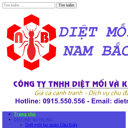
Tìm
kiếm
cho:
Trang chủ
Diệt mối tại Hà Nội
Diệt mối tại quận Cầu Giấy