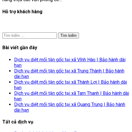
Hỗ trợ khách hàng
Tìm
kiếm
cho:
Bài viết gần đây
Dịch vụ diệt mối tận gốc tại xã Vĩnh Hào | Bảo hành dài
hạn
Dịch vụ diệt mối tận gốc tại xã Trung Thành | Bảo hành
dài hạn
Dịch vụ diệt mối tận gốc tại xã Thành Lợi | Bảo hành dài
hạn
Dịch vụ diệt mối tận gốc tại xã Tam Thanh | Bảo hành dài
hạn
Dịch vụ diệt mối tận gốc tại xã Quang Trung | Bảo hành
dài hạn
Tất cả dịch vụ