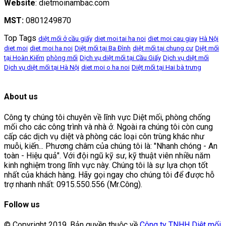
Website
: dietmoinambac.com
MST:
0801249870
Top Tags
diệt mối ở cầu giấy
diet moi tai ha noi
diet moi cau giay
Hà Nội
diet moi
diet moi ha noi
Diệt mối tại Ba Đình
diệt mối tại chung cư
Diệt mối
tại Hoàn Kiếm
phòng mối
Dịch vụ diệt mối tại Cầu Giấy
Dịch vụ diệt mối
Dịch vụ diệt mối tại Hà Nội
diet moi o ha noi
Diệt mối tại Hai bà trưng
About us
Công ty chúng tôi chuyên về lĩnh vực Diệt mối, phòng chống
mối cho các công trình và nhà ở. Ngoài ra chúng tôi còn cung
cấp các dịch vụ diệt và phòng các loại côn trùng khác như
muỗi, kiến... Phương châm của chúng tôi là: "Nhanh chóng - An
toàn - Hiệu quả". Với đội ngũ kỹ sư, kỹ thuật viên nhiều năm
kinh nghiệm trong lĩnh vực này. Chúng tôi là sự lựa chọn tốt
nhất của khách hàng. Hãy gọi ngay cho chúng tôi để được hỗ
trợ nhanh nhất: 0915.550.556 (Mr.Công).
Follow us
© Copyright 2019, Bản quyền thuộc về
Công ty TNHH Diệt mối