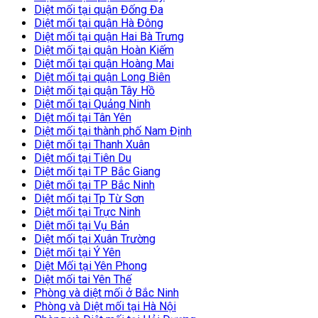
Diệt mối tại quận Đống Đa
Diệt mối tại quận Hà Đông
Diệt mối tại quận Hai Bà Trưng
Diệt mối tại quận Hoàn Kiếm
Diệt mối tại quận Hoàng Mai
Diệt mối tại quận Long Biên
Diệt mối tại quận Tây Hồ
Diệt mối tại Quảng Ninh
Diệt mối tại Tân Yên
Diệt mối tại thành phố Nam Định
Diệt mối tại Thanh Xuân
Diệt mối tại Tiên Du
Diệt mối tại TP Bắc Giang
Diệt mối tại TP Bắc Ninh
Diệt mối tại Tp Từ Sơn
Diệt mối tại Trực Ninh
Diệt mối tại Vụ Bản
Diệt mối tại Xuân Trường
Diệt mối tại Ý Yên
Diệt Mối tại Yên Phong
Diệt mối tai Yên Thế
Phòng và diệt mối ở Bắc Ninh
Phòng và Diệt mối tại Hà Nội