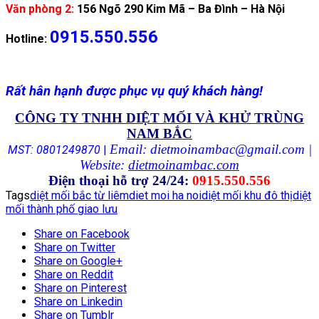
Văn phòng 2:
156 Ngõ 290 Kim Mã – Ba Đình – Hà Nội
0915.550.556
Hotline:
Rất hân hạnh được phục vụ quý khách hàng!
CÔNG TY TNHH DIỆT MỐI VÀ KHỬ TRÙNG
NAM BẮC
Email: dietmoinambac@gmail.com |
MST: 0801249870
|
Website:
dietmoinambac.com
Điện thoại hỗ trợ 24/24:
0915.550.556
Tags
diệt mối bắc từ liêm
diet moi ha noi
diệt mối khu đô thị
diệt
mối thành phố giao lưu
Share on Facebook
Share on Twitter
Share on Google+
Share on Reddit
Share on Pinterest
Share on Linkedin
Share on Tumblr