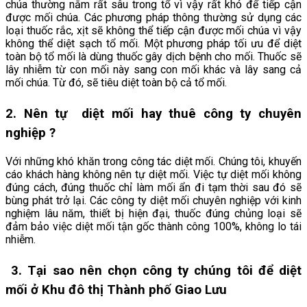
chúa thường nằm rất sâu trong tổ vì vậy rất khó để tiếp cận
được mối chúa. Các phương pháp thông thường sử dụng các
loại thuốc rắc, xịt sẽ không thể tiếp cận được mối chúa vì vậy
không thể diệt sạch tổ mối. Một phương pháp tối ưu để diệt
toàn bộ tổ mối là dùng thuốc gây dịch bệnh cho mối. Thuốc sẽ
lây nhiễm từ con mối này sang con mối khác và lây sang cả
mối chúa. Từ đó, sẽ tiêu diệt toàn bộ cả tổ mối.
2. Nên tự diệt mối hay thuê công ty chuyên
nghiệp ?
Với những khó khăn trong công tác diệt mối. Chúng tôi, khuyến
cáo khách hàng không nên tự diệt mối. Việc tự diệt mối không
đúng cách, đúng thuốc chỉ làm mối ẩn đi tạm thời sau đó sẽ
bùng phát trở lại. Các công ty diệt mối chuyên nghiệp với kinh
nghiệm lâu năm, thiết bị hiện đại, thuốc đúng chủng loại sẽ
đảm bảo việc diệt mối tận gốc thành công 100%, không lo tái
nhiễm.
3. Tại sao nên chọn công ty chúng tôi để diệt
mối ở
Khu đô thị Thành phố Giao Lưu