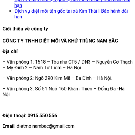
hạn
Dịch vụ diệt mối tận gốc tại xã Kim Thái | Bảo hành dài
hạn
Giới thiệu về công ty
CÔNG TY TNHH DIỆT MỐI VÀ KHỬ TRÙNG NAM BẮC
Địa chỉ
:
– Văn phòng 1: 1518 – Tòa nhà CT5 / DN3 – Nguyễn Cơ Thạch
– Mỹ Đình 2 – Nam Từ Liêm – Hà Nội.
– Văn phòng 2: Ngõ 290 Kim Mã – Ba Đình – Hà Nội.
– Văn phòng 3: Số 51 Ngõ 160 Khâm Thiên – Đống Đa -Hà
Nội
Điện thoại: 0915.550.556
Email
: dietmoinambac@gmail.com