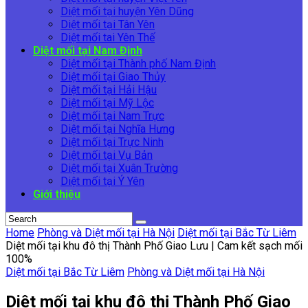
Diệt mối tại huyện Yên Dũng
Diệt mối tại Tân Yên
Diệt mối tai Yên Thế
Diệt mối tại Nam Định
Diệt mối tại Thành phố Nam Định
Diệt mối tại Giao Thủy
Diệt mối tại Hải Hậu
Diệt mối tại Mỹ Lộc
Diệt mối tại Nam Trực
Diệt mối tại Nghĩa Hưng
Diệt mối tại Trực Ninh
Diệt mối tại Vụ Bản
Diệt mối tại Xuân Trường
Diệt mối tại Ý Yên
Giới thiệu
Home
Phòng và Diệt mối tại Hà Nội
Diệt mối tại Bắc Từ Liêm
Diệt mối tại khu đô thị Thành Phố Giao Lưu | Cam kết sạch mối
100%
Diệt mối tại Bắc Từ Liêm
Phòng và Diệt mối tại Hà Nội
Diệt mối tại khu đô thị Thành Phố Giao