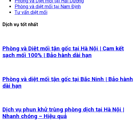
Phòng và Diệt mối tại Hải Dương
Phòng và diệt mối tại Nam Định
Tư vấn diệt mối
Dịch vụ tốt nhất
Phòng và Diệt mối tận gốc tại Hà Nội | Cam kết
sạch mối 100% | Bảo hành dài hạn
Phòng và diệt mối tận gốc tại Bắc Ninh | Bảo hành
dài hạn
Dịch vụ phun khử trùng phòng dịch tại Hà Nội |
Nhanh chóng – Hiệu quả