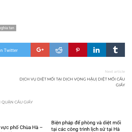
 nghia tan
n Twitter
Next article
DỊCH VỤ DIỆT MỐI TẠI DỊCH VỌNG HẬU| DIỆT MỐI CẦU
GIẤY
I QUẬN CẦU GIẤY
Biện pháp để phòng và diệt mối
u vực phố Chùa Hà –
tại các công trình lịch sử tại Hà