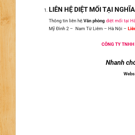
LIÊN HỆ DIỆT MỐI TẠI NGHĨ
Thông tin liên hệ.
Văn phòng
diệt mối tại H
Mỹ Đình 2 – Nam Từ Liêm – Hà Nội –
Liê
CÔNG TY TNHH
Nhanh chó
Website: dietmoi