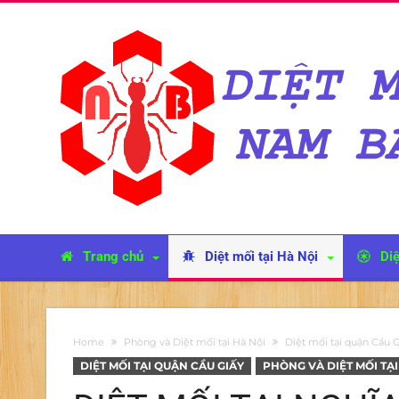
Trang chủ
Diệt mối tại Hà Nội
Diệ
Home
Phòng và Diệt mối tại Hà Nội
Diệt mối tại quận Cầu 
DIỆT MỐI TẠI QUẬN CẦU GIẤY
PHÒNG VÀ DIỆT MỐI TẠI