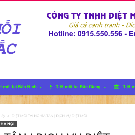
t mối tại Bắc Ninh
Diệt mối tại Bắc Giang
Diệt m
Giấy
DIỆT MỐI TẠI NGHĨA TÂN | DỊCH VỤ DIỆT MỐI
 HÀ NỘI