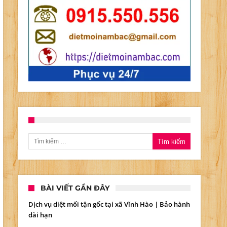
T
ĨA
H
T
Tìm kiếm cho:
BÀI VIẾT GẦN ĐÂY
Dịch vụ diệt mối tận gốc tại xã Vĩnh Hào | Bảo hành
dài hạn