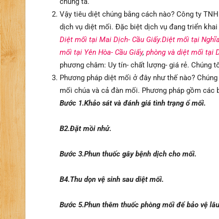
chúng ta.
Vậy tiêu diệt chúng bằng cách nào? Công ty TNH
dịch vụ diệt mối. Đặc biệt dịch vụ đang triển kha
Diệt mối tại Mai Dịch- Cầu Giấy.
Diệt mối tại Nghĩ
mối tại Yên Hòa- Cầu Giấy
,
phòng và diệt mối tại 
phương châm: Uy tín- chất lượng- giá rẻ. Chúng t
Phương pháp diệt mối ở đây như thế nào? Chúng 
mối chúa và cả đàn mối. Phương pháp gồm các 
Bước 1.Khảo sát và đánh giá tình trạng ổ mối.
B2.Đặt mồi nhử.
Bước 3.Phun thuốc gây bệnh dịch cho mối.
B4.Thu dọn vệ sinh sau diệt mối.
Bước 5.Phun thêm thuốc phòng mối để bảo vệ lâu