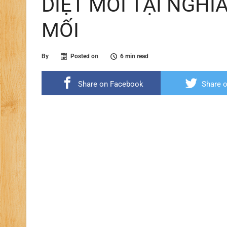
DIỆT MỐI TẠI NGHĨA
MỐI
By
Posted on
6 min read
Share on Facebook
Share o