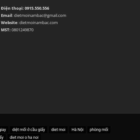
Điện thoại: 0915.550.556
Email
: dietmoinambac@gmail.com
Website
: dietmoinambac.com
MST:
0801249870
giay
diệt mối ở cầu giấy
diet moi
Hà Nội
phòng mối
ấy
diet moi o ha noi