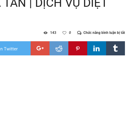
 TÂN | DỊCH VỤ DIỆT
ở
143
0
Chức năng bình luận bị tắt
DIỆ
MỐI
TẠI
n Twitter
NGH
TÂN
|
DỊC
VỤ
DIỆ
MỐI