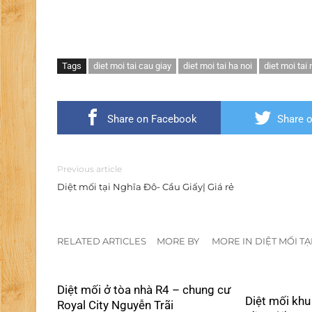
Tags
diet moi tai cau giay
diet moi tai ha noi
diet moi tai
Share on Facebook
Share o
Previous article
Diệt mối tại Nghĩa Đô- Cầu Giấy| Giá rẻ
RELATED ARTICLES
MORE BY
MORE IN DIỆT MỐI TẠ
Diệt mối ở tòa nhà R4 – chung cư
Diệt mối kh
Royal City Nguyễn Trãi