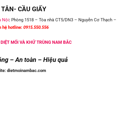
A TÂN- CẦU GIẤY
à Nội
:
Phòng 1518 – Tòa nhà CT5/DN3 – Nguyễn Cơ Thạch –
n hệ hotline:
0915.550.556
 DIỆT MỐI VÀ KHỬ TRÙNG NAM BẮC
ng – An toàn – Hiệu quả
nambac.com