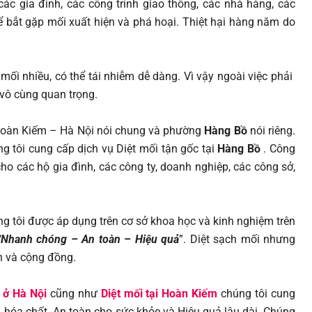
các gia đình, các công trình giao thông, các nhà hàng, các
ể bắt gặp mối xuất hiện và phá hoại. Thiệt hại hàng năm do
mối nhiều, có thể tái nhiễm dễ dàng. Vì vậy ngoài việc phải
 vô cùng quan trọng.
 Hoàn Kiếm – Hà Nội nói chung và phường
Hàng Bồ
nói riêng.
 tôi cung cấp dịch vụ Diệt mối tận gốc tại
Hàng Bồ
.
Công
ho các hộ gia đình, các công ty, doanh nghiệp, các công sở,
g tôi được áp dụng trên cơ sở khoa học và kinh nghiệm trên
“Nhanh chóng – An toàn – Hiệu quả
”. Diệt sạch mối nhưng
h và cộng đồng.
 ở Hà Nội
cũng như
Diệt mối tại Hoàn Kiếm
chúng tôi cung
 hóa chất An toàn cho sức khỏe và Hiệu quả lâu dài. Chúng