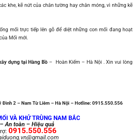
các khe, kẽ nứt của chân tường hay chân móng, vì những kẽ
ng mối trực tiếp lên gỗ để diệt những con mối đang hoạt
 của Mối mới.
 xây dựng tại Hàng Bồ
– Hoàn Kiếm – Hà Nội . Xin vui lòng
 Đình 2 – Nam Từ Liêm – Hà Nội – Hotline: 0915.550.556
MỐI VÀ KHỬ TRÙNG NAM BẮC
– An toàn – Hiệu quả
0915.550.556
trợ:
haiduong.vn@gmail.com