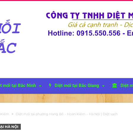
t mối tại Bắc Ninh
Diệt mối tại Bắc Giang
Diệt m
n Kiếm
Diệt mối tại phường Hàng Bồ – Hoàn Kiếm – Hà Nội | Diệt sạch
ẠI HÀ NỘI