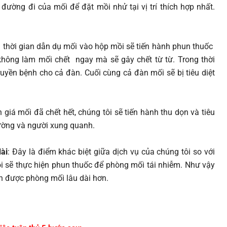
đường đi của mối để đặt mồi nhử tại vị trí thích hợp nhất.
u thời gian dẫn dụ mối vào hộp mồi sẽ tiến hành phun thuốc
hông làm mối chết ngay mà sẽ gây chết từ từ. Trong thời
yền bệnh cho cả đàn. Cuối cùng cả đàn mối sẽ bị tiêu diệt
h giá mối đã chết hết, chúng tôi sẽ tiến hành thu dọn và tiêu
rường và người xung quanh.
ài
: Đây là điểm khác biệt giữa dịch vụ của chúng tôi so với
ôi sẽ thực hiện phun thuốc để phòng mối tái nhiễm. Như vậy
n được phòng mối lâu dài hơn.