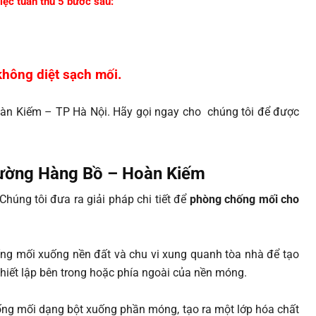
iệc tuân thủ 5 bước sau:
không diệt sạch mối.
n Kiếm – TP Hà Nội. Hãy gọi ngay cho chúng tôi để được
hường Hàng Bồ – Hoàn Kiếm
Chúng tôi đưa ra giải pháp chi tiết để
phòng chống mối cho
g mối xuống nền đất và chu vi xung quanh tòa nhà để tạo
 thiết lập bên trong hoặc phía ngoài của nền móng.
ng mối dạng bột xuống phần móng, tạo ra một lớp hóa chất