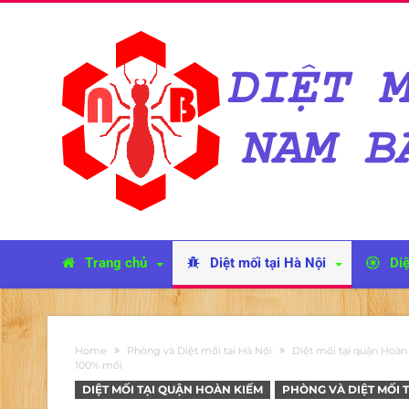
Trang chủ
Diệt mối tại Hà Nội
Diệ
Home
Phòng và Diệt mối tại Hà Nội
Diệt mối tại quận Hoà
100% mối
DIỆT MỐI TẠI QUẬN HOÀN KIẾM
PHÒNG VÀ DIỆT MỐI T