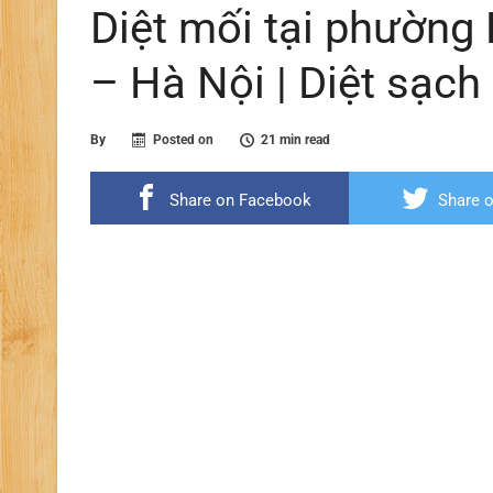
Diệt mối tại phườn
– Hà Nội | Diệt sạc
By
Posted on
21 min read
Share on Facebook
Share o