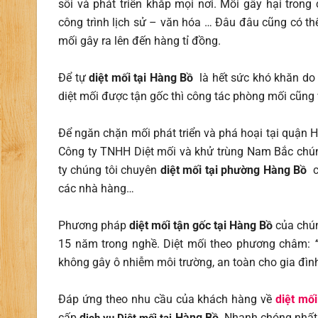
sôi và phát triển khắp mọi nơi. Mối gây hại trong 
công trình lịch sử – văn hóa … Đâu đâu cũng có th
mối gây ra lên đến hàng tỉ đồng.
Để tự
diệt mối tại Hàng Bồ
là hết sức khó khăn do 
diệt mối được tận gốc thì công tác phòng mối cũng
Để ngăn chặn mối phát triển và phá hoại tại quận
Công ty TNHH Diệt mối và khử trùng Nam Bắc chúng
ty chúng tôi chuyên
diệt mối tại phường Hàng Bồ
c
các nhà hàng…
Phương pháp
diệt mối tận gốc tại Hàng Bồ
của chún
15 năm trong nghề. Diệt mối theo phương châm:
không gây ô nhiễm môi trường, an toàn cho gia đìn
Đáp ứng theo nhu cầu của khách hàng về
diệt mối
cấp
d
Hàng Bồ
Nhanh chóng nhất,