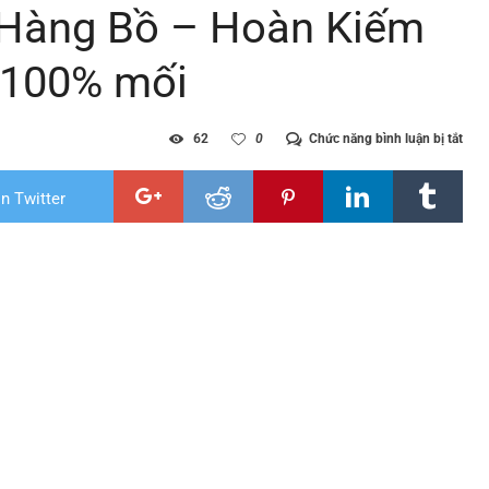
g Hàng Bồ – Hoàn Kiếm
h 100% mối
ở
62
0
Chức năng bình luận bị tắt
Diệt
mối
tại
n Twitter
phư
Hàn
Bồ
–
Hoà
Kiế
–
Hà
Nội
|
Diệt
sạch
100
mối