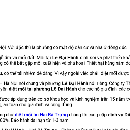
i. Với đặc thù là phường có mật độ dân cư và nhà ở đông đúc… nên
gỗ ẩm và mối đất. Mối tại
Lê Đại Hành
sinh sôi và phát triển kh
g có thể bắt gặp mối xuất hiện và phá hoại. Thiệt hại hàng năm d
u, có thể tái nhiễm dễ dàng. Vì vậy ngoài việc phải diệt mối được
g – Hà Nội nói chung và phường
Lê Đại Hành
nói riêng. Công ty 
huyên
diệt mối tại phường Lê Đại Hành
cho các hộ gia đình, các 
 được áp dụng trên cơ sở khoa học và kinh nghiệm trên 15 năm t
, an toàn cho gia đình và cộng đồng.
ng như
diệt mối tại Hai Bà Trưng
chúng tôi cung cấp
d
ịch vụ Di
 100%, Bảo hành dài hạn từ 1-3 năm.