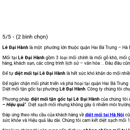
5/5 - (2 bình chọn)
Lê Đại Hành
là một phường lớn thuộc quận Hai Bà Trưng – Hà Nộ
Mối tại
Lê Đại Hành
gồm 3 loại mối chính là mối gỗ khô, mối 
hàng, khách sạn, các công trình lịch sử – văn hóa … Đâu đâu cũn
Để tự
diệt mối tại Lê Đại Hành
là hết sức khó khăn do mối nhiề
Để ngăn chặn mối phát triển và phá hoại tại quận Hai Bà Trưn
Diệt mối tận gốc tại phường
Lê Đại Hành
.
Công ty chúng tôi c
Phương pháp
diệt mối tận gốc tại Lê Đại Hành
của chúng tôi
– Hiệu quả
”. Diệt sạch mối nhưng không gây ô nhiễm môi trường
Đáp ứng theo nhu cầu của khách hàng về
diệt mối tại Hà Nội
cũ
sức khỏe và Hiệu quả lâu dài. Chúng tôi cam kết diệt sạch mối