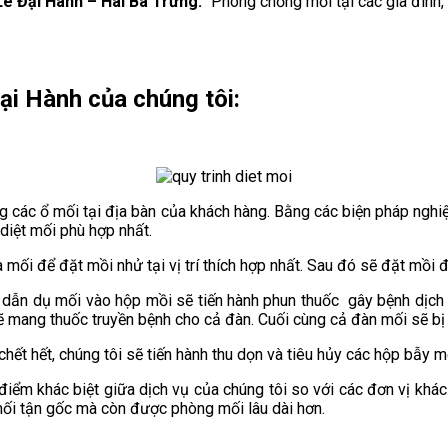
Lê Đại Hành – Hai Bà Trưng.
Phòng chống mối tại các gia đình, 
ại Hành
của chúng tôi:
g các ổ mối tại địa bàn của khách hàng. Bằng các biện pháp nghiệ
 diệt mối phù hợp nhất.
mối để đặt mồi nhử tại vị trí thích hợp nhất. Sau đó sẽ đặt mồi 
an dẫn dụ mối vào hộp mồi sẽ tiến hành phun thuốc gây bệnh dị
ẽ mang thuốc truyền bệnh cho cả đàn. Cuối cùng cả đàn mối sẽ bị 
 chết hết, chúng tôi sẽ tiến hành thu dọn và tiêu hủy các hộp bẫy
 điểm khác biệt giữa dịch vụ của chúng tôi so với các đơn vị khác
mối tận gốc mà còn được phòng mối lâu dài hơn.