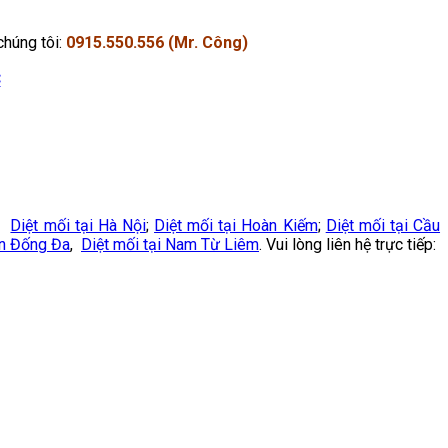
chúng tôi:
0915.550.556 (Mr. Công)
C
vụ
Diệt mối tại Hà Nội
;
Diệt mối tại Hoàn Kiếm
;
Diệt mối tại Cầu
ận Đống Đa
,
Diệt mối tại Nam Từ Liêm
. Vui lòng liên hệ trực tiếp: