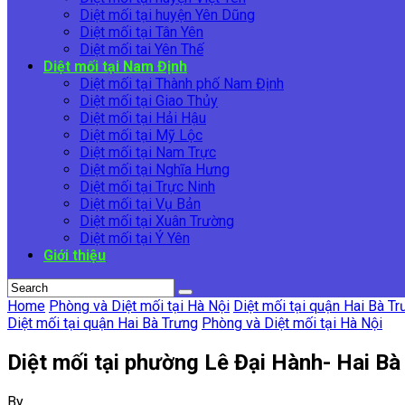
Diệt mối tại huyện Yên Dũng
Diệt mối tại Tân Yên
Diệt mối tai Yên Thế
Diệt mối tại Nam Định
Diệt mối tại Thành phố Nam Định
Diệt mối tại Giao Thủy
Diệt mối tại Hải Hậu
Diệt mối tại Mỹ Lộc
Diệt mối tại Nam Trực
Diệt mối tại Nghĩa Hưng
Diệt mối tại Trực Ninh
Diệt mối tại Vụ Bản
Diệt mối tại Xuân Trường
Diệt mối tại Ý Yên
Giới thiệu
Home
Phòng và Diệt mối tại Hà Nội
Diệt mối tại quận Hai Bà Tr
Diệt mối tại quận Hai Bà Trưng
Phòng và Diệt mối tại Hà Nội
Diệt mối tại phường Lê Đại Hành- Hai B
By