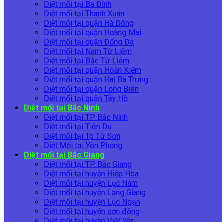
Diệt mối tại Ba Đình
Diệt mối tại Thanh Xuân
Diệt mối tại quận Hà Đông
Diệt mối tại quận Hoàng Mai
Diệt mối tại quận Đống Đa
Diệt mối tại Nam Từ Liêm
Diệt mối tại Bắc Từ Liêm
Diệt mối tại quận Hoàn Kiếm
Diệt mối tại quận Hai Bà Trưng
Diệt mối tại quận Long Biên
Diệt mối tại quận Tây Hồ
Diệt mối tại Bắc Ninh
Diệt mối tại TP Bắc Ninh
Diệt mối tại Tiên Du
Diệt mối tại Tp Từ Sơn
Diệt Mối tại Yên Phong
Diệt mối tại Bắc Giang
Diệt mối tại TP Bắc Giang
Diệt mối tại huyện Hiệp Hòa
Diệt mối tại huyện Lục Nam
Diệt mối tại huyện Lạng Giang
Diệt mối tại huyện Lục Ngạn
Diệt mối tại huyện sơn động
Diệt mối tại huyện Việt Yên