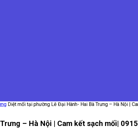
ưng
Diệt mối tại phường Lê Đại Hành- Hai Bà Trưng – Hà Nội | C
à Trưng – Hà Nội | Cam kết sạch mối| 091