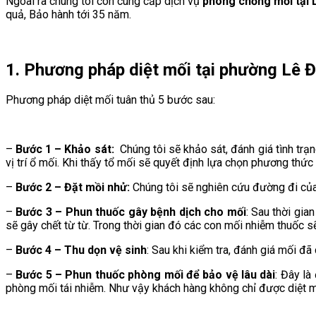
Ngoài ra chúng tôi còn cung cấp dịch vụ
phòng chống mối tại 
quả, Bảo hành tới 35 năm.
1. Phương pháp diệt mối tại phường
Lê Đ
Phương pháp diệt mối tuân thủ 5 bước sau:
–
Bước 1 – Khảo sát:
Chúng tôi sẽ khảo sát, đánh giá tình trạn
vị trí ổ mối. Khi thấy tổ mối sẽ quyết định lựa chọn phương thức
–
Bước 2 – Đặt mồi nhử:
Chúng tôi sẽ nghiên cứu đường đi của 
–
Bước 3 – Phun thuốc gây bệnh dịch cho mối
: Sau thời gi
sẽ gây chết từ từ. Trong thời gian đó các con mối nhiễm thuốc s
–
Bước 4 – Thu dọn vệ sinh
: Sau khi kiểm tra, đánh giá mối đã
–
Bước 5 – Phun thuốc phòng mối để bảo vệ lâu dài
: Đây là
phòng mối tái nhiễm. Như vậy khách hàng không chỉ được diệt 