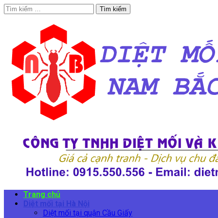
Tìm
kiếm
cho:
Trang chủ
Diệt mối tại Hà Nội
Diệt mối tại quận Cầu Giấy