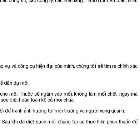
các công sở, các công ty, các nhà hàng…. Bảo đảm An toàn, Hiệu
p vụ và công cụ hiện đại của mình, chúng tôi sẽ tìm ra chính xác
để dẫn dụ mối.
ch cho mối. Thuốc sẽ ngấm vào mối, không làm mối chết ngay mà
tiêu diệt hoàn toàn kể cả mối chúa.
 mối để tránh ảnh hưởng tới môi trường và người xung quanh.
. Sau khi đã diệt sạch mối, chúng tôi sẽ thực hiện phun thuốc để