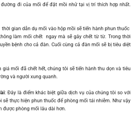
đường đi của mối để đặt mồi nhử tại vị trí thích hợp nhất.
u thời gian dẫn dụ mối vào hộp mồi sẽ tiến hành phun thuốc
hông làm mối chết ngay mà sẽ gây chết từ từ. Trong thời
yền bệnh cho cả đàn. Cuối cùng cả đàn mối sẽ bị tiêu diệt
h giá mối đã chết hết, chúng tôi sẽ tiến hành thu dọn và tiêu
rường và người xung quanh.
ài
: Đây là điểm khác biệt giữa dịch vụ của chúng tôi so với
ôi sẽ thực hiện phun thuốc để phòng mối tái nhiễm. Như vậy
n được phòng mối lâu dài hơn.