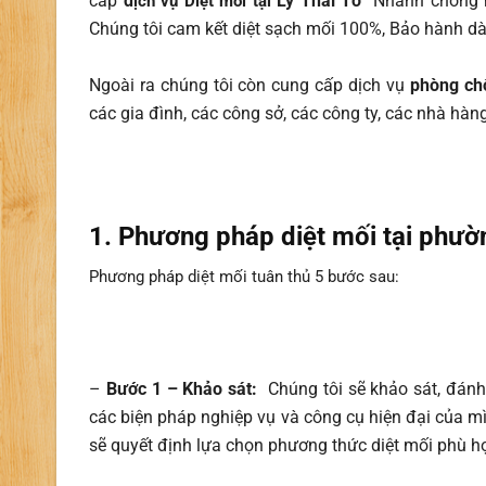
cấp
d
Lý Thái Tổ
Nhanh chóng n
ịch vụ Diệt mối tại
Chúng tôi cam kết diệt sạch mối 100%, Bảo hành dà
Ngoài ra chúng tôi còn cung cấp dịch vụ
phòng chố
các gia đình, các công sở, các công ty, các nhà hà
1. Phương pháp diệt mối tại phườ
Phương pháp diệt mối tuân thủ 5 bước sau:
–
Bước 1 – Khảo sát:
Chúng tôi sẽ khảo sát, đánh 
các biện pháp nghiệp vụ và công cụ hiện đại của mình
sẽ quyết định lựa chọn phương thức diệt mối phù h