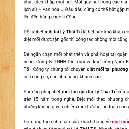
phát triển khắp mọi nơi. Mối gây hại trong các gia
lịch sử – văn hóa … Đâu đâu cũng có thể bắt gặp m
lên đến hàng chục tỉ đồng.
Để tự
diệt mối tại Lý Thái Tổ
là hết sức khó khăn do
diệt mối được tận gốc thì công tác phòng mối cũng
Để ngăn chặn mối phát triển và phá hoại tại qu
riêng. Công ty TNHH Diệt mối và khử trùng Nam Bắ
Tổ
.
Công ty chúng tôi chuyên
diệt mối tại phường
các công sở, các nhà hàng, khách sạn…
Phương pháp
diệt mối tận gốc tại Lý Thái Tổ
của c
trên 15 năm trong nghề. Diệt mối theo phương 
nhưng không gây ô nhiễm môi trường, an toàn cho 
Đáp ứng theo nhu cầu của khách hàng về
diệt mố