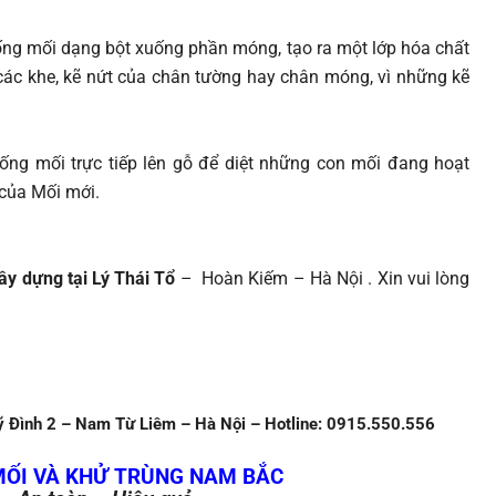
ng mối dạng bột xuống phần móng, tạo ra một lớp hóa chất
các khe, kẽ nứt của chân tường hay chân móng, vì những kẽ
ng mối trực tiếp lên gỗ để diệt những con mối đang hoạt
 của Mối mới.
ây dựng tại Lý Thái Tổ
– Hoàn Kiếm – Hà Nội . Xin vui lòng
 Đình 2 – Nam Từ Liêm – Hà Nội – Hotline: 0915.550.556
MỐI VÀ KHỬ TRÙNG NAM BẮC