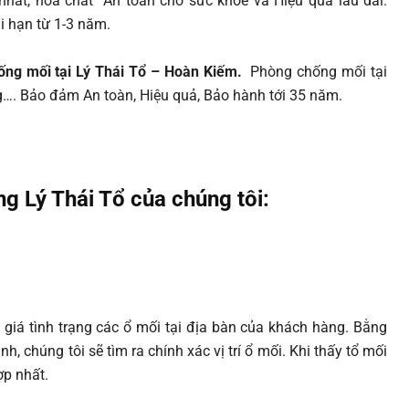
hất, hóa chất An toàn cho sức khỏe và Hiệu quả lâu dài.
i hạn từ 1-3 năm.
ng mối tại Lý Thái Tổ – Hoàn Kiếm.
Phòng chống mối tại
ng…. Bảo đảm An toàn, Hiệu quả, Bảo hành tới 35 năm.
ng Lý Thái Tổ
của chúng tôi:
giá tình trạng các ổ mối tại địa bàn của khách hàng. Bằng
, chúng tôi sẽ tìm ra chính xác vị trí ổ mối. Khi thấy tổ mối
ợp nhất.