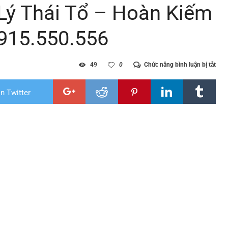
 Lý Thái Tổ – Hoàn Kiếm
0915.550.556
ở
49
0
Chức năng bình luận bị tắt
Diệt
mối
tại
n Twitter
phư
Lý
Thái
Tổ
–
Hoà
Kiế
–
Hà
Nội
|
Hotl
091