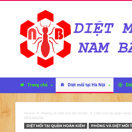
Trang chủ
Diệt mối tại Hà Nội
Diệ
Home
Phòng và Diệt mối tại Hà Nội
Diệt mối tại quận Hoà
0915.550.556
DIỆT MỐI TẠI QUẬN HOÀN KIẾM
PHÒNG VÀ DIỆT MỐI T