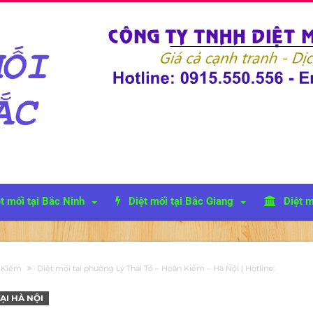
t mối tại Bắc Ninh
Diệt mối tại Bắc Giang
Diệt m
n Kiếm
Diệt mối tại phường Lý Thái Tổ – Hoàn Kiếm – Hà Nội | Hotline:
ẠI HÀ NỘI