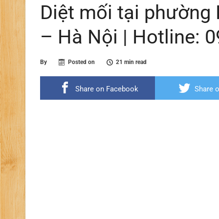
Diệt mối tại phường
– Hà Nội | Hotline: 
By
Posted on
21 min read
Share on Facebook
Share o