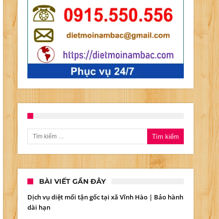
ờng
Tìm kiếm cho:
n
m
ine:
BÀI VIẾT GẦN ĐÂY
5.550.556
Dịch vụ diệt mối tận gốc tại xã Vĩnh Hào | Bảo hành
dài hạn