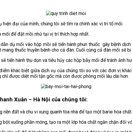
iện đại của mình, chúng tôi sẽ tìm ra chính xác vị trí tổ mối.
mối để đặt mồi nhử tại vị trí thích hợp nhất.
an dẫn dụ mối vào hộp mồi sẽ tiến hành phun thuốc gây bệnh dị
ẽ mang thuốc truyền bệnh cho cả đàn. Cuối cùng cả đàn mối sẽ bị 
ôi sẽ tiến hành thu dọn và tiêu hủy các hộp bẫy mối để tránh ảnh 
 điểm khác biệt giữa dịch vụ của chúng tôi so với các đơn vị khác
g chỉ được diệt mối tận gốc mà còn được phòng mối lâu dài hơn.
Thanh Xuân – Hà Nội của chúng tôi:
nền đất và chu vi xung quanh tòa nhà để tạo một barie hóa chất
bột xuống phần móng, tạo ra một lớp hóa chất ngăn chặn đối vớ