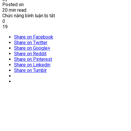
Posted on
20 min read
ở
Chức năng bình luận bị tắt
Diệt
0
mối
19
tại
Share on Facebook
phường
Share on Twitter
Phương
Share on Google+
Liệt
Share on Reddit
–
Share on Pinterest
Thanh
Share on Linkedin
Xuân
Share on Tumblr
–
Hà
Nội|Gía
rẻ
–
Bảo
hành
lâu
dài