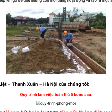
iếp lên gỗ để diệt những con mối đang hoạt động và tạo ra một 
Liệt – Thanh Xuân – Hà Nội của chúng tôi:
Quy trình làm việc tuân thủ 5 bước sau: