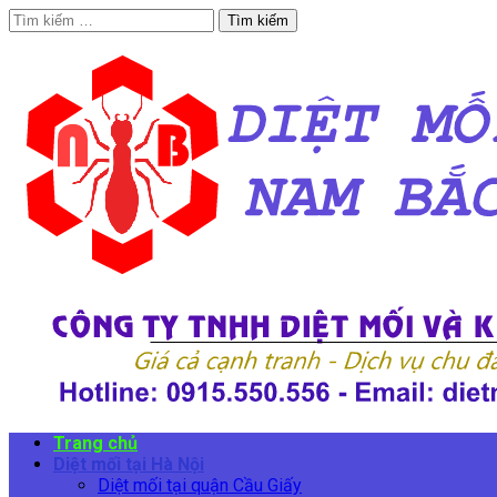
Tìm
kiếm
cho:
Trang chủ
Diệt mối tại Hà Nội
Diệt mối tại quận Cầu Giấy