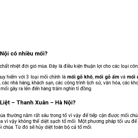
Nội có nhiều mối?
hất nhiệt đới gió mùa. Đây là điều kiện thuận lợi cho các loại côn t
guy hiểm với 3 loại mối chính là
mối gỗ khô
,
mối gỗ ẩm
và
mối 
ư, các nhà hàng, khách sạn, các công trình lịch sử, văn hóa, các k
 mối gây ra lên đến hàng trăm nghìn tỉ đồng.
 Liệt – Thanh Xuân – Hà Nội?
húa thường nằm rất sâu trong tổ vì vậy để tiếp cận được mối ch
úa vì vậy không thể diệt sạch tổ mối. Một phương pháp tối ưu để
 chúa. Từ đó sẽ hủy diệt toàn bộ cả tổ mối.