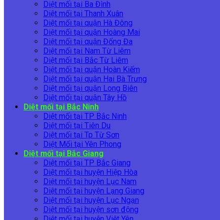
Diệt mối tại Ba Đình
Diệt mối tại Thanh Xuân
Diệt mối tại quận Hà Đông
Diệt mối tại quận Hoàng Mai
Diệt mối tại quận Đống Đa
Diệt mối tại Nam Từ Liêm
Diệt mối tại Bắc Từ Liêm
Diệt mối tại quận Hoàn Kiếm
Diệt mối tại quận Hai Bà Trưng
Diệt mối tại quận Long Biên
Diệt mối tại quận Tây Hồ
Diệt mối tại Bắc Ninh
Diệt mối tại TP Bắc Ninh
Diệt mối tại Tiên Du
Diệt mối tại Tp Từ Sơn
Diệt Mối tại Yên Phong
Diệt mối tại Bắc Giang
Diệt mối tại TP Bắc Giang
Diệt mối tại huyện Hiệp Hòa
Diệt mối tại huyện Lục Nam
Diệt mối tại huyện Lạng Giang
Diệt mối tại huyện Lục Ngạn
Diệt mối tại huyện sơn động
Diệt mối tại huyện Việt Yên