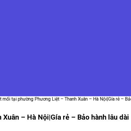
t mối tại phường Phương Liệt – Thanh Xuân – Hà Nội|Gía rẻ – Bảo
 Xuân – Hà Nội|Gía rẻ – Bảo hành lâu dài