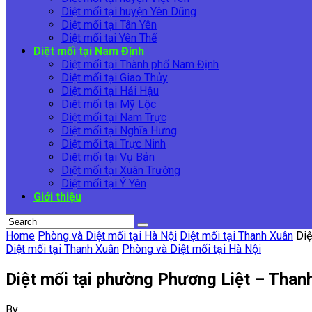
Diệt mối tại huyện Yên Dũng
Diệt mối tại Tân Yên
Diệt mối tai Yên Thế
Diệt mối tại Nam Định
Diệt mối tại Thành phố Nam Định
Diệt mối tại Giao Thủy
Diệt mối tại Hải Hậu
Diệt mối tại Mỹ Lộc
Diệt mối tại Nam Trực
Diệt mối tại Nghĩa Hưng
Diệt mối tại Trực Ninh
Diệt mối tại Vụ Bản
Diệt mối tại Xuân Trường
Diệt mối tại Ý Yên
Giới thiệu
Home
Phòng và Diệt mối tại Hà Nội
Diệt mối tại Thanh Xuân
Diệ
Diệt mối tại Thanh Xuân
Phòng và Diệt mối tại Hà Nội
Diệt mối tại phường Phương Liệt – Thanh
By