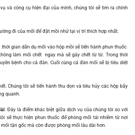
ụ và công cụ hiện đại của mình, chúng tôi sẽ tìm ra chính
ờng đi của mối để đặt mồi nhử tại vị trí thích hợp nhất.
u thời gian dẫn dụ mối vào hộp mồi sẽ tiến hành phun thuốc
hông làm mối chết ngay mà sẽ gây chết từ từ. Trong thời
yền bệnh cho cả đàn. Cuối cùng cả đàn mối sẽ bị tiêu diệt
hết. Chúng tôi sẽ tiến hành thu dọn và tiêu hủy các hộp bẫy
ng quanh.
ài
: Đây là điểm khác biệt giữa dịch vụ của chúng tôi so với
tôi sẽ thực hiện phun thuốc để phòng mối tái nhiễm từ nơi
t mối tận gốc mà còn được phòng mối lâu dài hơn.