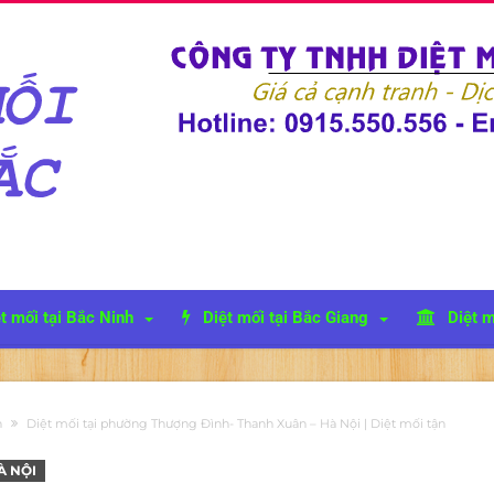
t mối tại Bắc Ninh
Diệt mối tại Bắc Giang
Diệt m
n
Diệt mối tại phường Thượng Đình- Thanh Xuân – Hà Nội | Diệt mối tận
À NỘI