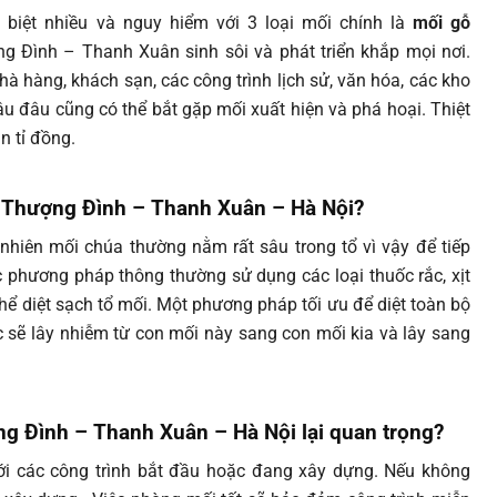
 biệt nhiều và nguy hiểm với 3 loại mối chính là
mối gỗ
g Đình – Thanh Xuân sinh sôi và phát triển khắp mọi nơi.
hà hàng, khách sạn, các công trình lịch sử, văn hóa, các kho
âu đâu cũng có thể bắt gặp mối xuất hiện và phá hoại. Thiệt
n tỉ đồng.
g Thượng Đình – Thanh Xuân – Hà Nội?
nhiên mối chúa thường nằm rất sâu trong tổ vì vậy để tiếp
 phương pháp thông thường sử dụng các loại thuốc rắc, xịt
hể diệt sạch tổ mối. Một phương pháp tối ưu để diệt toàn bộ
 sẽ lây nhiễm từ con mối này sang con mối kia và lây sang
g Đình – Thanh Xuân – Hà Nội lại quan trọng?
với các công trình bắt đầu hoặc đang xây dựng. Nếu không