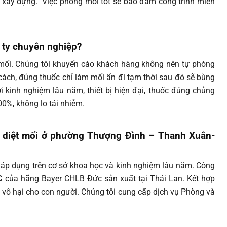
i xây dựng. Việc phòng mối tốt sẽ bảo đảm công trình miễn
g ty chuyên nghiệp?
 mối. Chúng tôi khuyến cáo khách hàng không nên tự phòng
cách, đúng thuốc chỉ làm mối ẩn đi tạm thời sau đó sẽ bùng
ới kinh nghiệm lâu năm, thiết bị hiện đại, thuốc đúng chủng
00%, không lo tái nhiễm.
để diệt mối ở phường Thượng Đình – Thanh Xuân-
áp dụng trên cơ sở khoa học và kinh nghiệm lâu năm. Công
C
của hãng Bayer CHLB Đức sản xuất tại Thái Lan. Kết hợp
vô hại cho con người. Chúng tôi cung cấp dịch vụ Phòng và