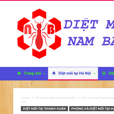
Trang chủ
Diệt mối tại Hà Nội
Diệ
Home
Phòng và Diệt mối tại Hà Nội
Diệt mối tại Thanh Xuâ
gốc
DIỆT MỐI TẠI THANH XUÂN
PHÒNG VÀ DIỆT MỐI TẠI H