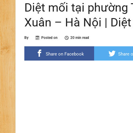
Diệt mối tại phường
Xuân – Hà Nội | Diệt
By
Posted on
20 min read
Share on Facebook
Share o