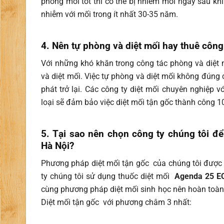
phòng mối tốt thì có thể bị nhiễm mối ngay sau kh
nhiễm với mối trong ít nhất 30-35 năm.
4. Nên tự phòng và diệt mối hay thuê côn
Với những khó khăn trong công tác phòng và diệt
và diệt mối. Việc tự phòng và diệt mối không đúng 
phát trở lại. Các công ty diệt mối chuyên nghiệp v
loại sẽ đảm bảo việc diệt mối tận gốc thành công 1
5. Tại sao nên chọn công ty chúng tôi 
Hà Nội?
Phương pháp diệt mối tận gốc của chúng tôi được 
ty chúng tôi sử dụng thuốc diệt mối
Agenda 25 E
cùng phương pháp diệt mối sinh học nên hoàn toàn 
Diệt mối tận gốc với phương châm 3 nhất: