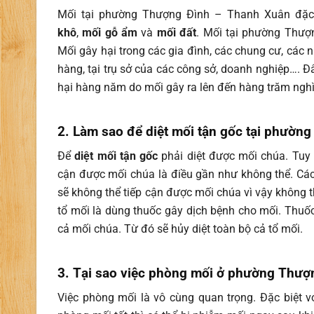
Mối tại phường Thượng Đình – Thanh Xuân
đặc
khô
,
mối gỗ ẩm
và
mối đất
. Mối tại phường Thượn
Mối gây hại trong các gia đình, các chung cư, các n
hàng, tại trụ sở của các công sở, doanh nghiệp…. Đ
hại hàng năm do mối gây ra lên đến hàng trăm nghì
2. Làm sao để diệt mối tận gốc tại phườn
Để
diệt mối tận gốc
phải diệt được mối chúa. Tuy 
cận được mối chúa là điều gần như không thể. Các
sẽ không thể tiếp cận được mối chúa vì vậy không t
tổ mối là dùng thuốc gây dịch bệnh cho mối. Thuốc
cả mối chúa. Từ đó sẽ hủy diệt toàn bộ cả tổ mối.
3. Tại sao việc phòng mối ở phường Thượn
Việc phòng mối là vô cùng quan trọng. Đặc biệt 