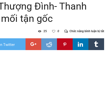
 Thượng Đình- Thanh
 mối tận gốc
ở
25
0
Chức năng bình luận bị tắt
Diệt
mối
tại
n Twitter
phư
Thư
Đình
Tha
Xuâ
–
Hà
Nội
|
Diệt
mối
tận
gốc