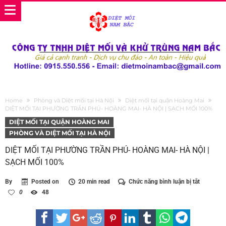
Home
Phòng và Diệt mối tại Hà Nội
Diệt mối tại quận Hoàng Mai
DIỆT MỐI TẠI PHƯỜNG TRẦN PHÚ- HOÀNG MAI- HÀ NỘI | SẠCH MỐI 100%
DIỆT MỐI TẠI QUẬN HOÀNG MAI
PHÒNG VÀ DIỆT MỐI TẠI HÀ NỘI
DIỆT MỐI TẠI PHƯỜNG TRẦN PHÚ- HOÀNG MAI- HÀ NỘI |
SẠCH MỐI 100%
ở
By
Posted on
20 min read
Chức năng bình luận bị tắt
DIỆT
0
48
MỐI
TẠI
PHƯỜNG
TRẦN