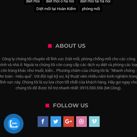
diet moi
diet moi o ha noi
diet moi tai ha noi
Diệt mối tại Hoàn Kiếm
phòng mối
ABOUT US
Công ty chúng tôi chuyên về lĩnh vực Diệt mối, phòng chống mối cho các công
trình và nhà ở. Ngoài ra chúng tôi còn cung cấp các dịch vụ diệt và phòng các loạ
côn trùng khác như muỗi, kiến... Phương châm của chúng tôi là: "Nhanh chóng -
An toàn - Hiệu quả". Với đội ngũ kỹ sư, kỹ thuật viên nhiều năm kinh nghiệm tron
lĩnh vực này. Chúng tôi là sự lựa chọn tốt nhất của khách hàng. Hãy gọi ngay ch
chúng tôi để được hỗ trợ nhanh nhất: 0915.550.556 (Mr.Công).
FOLLOW US