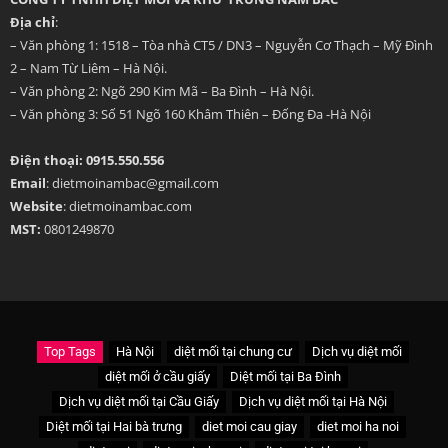
Địa chỉ
:
– Văn phòng 1: 1518 – Tòa nhà CT5 / DN3 – Nguyễn Cơ Thạch – Mỹ Đình
2 – Nam Từ Liêm – Hà Nội.
– Văn phòng 2: Ngõ 290 Kim Mã – Ba Đình – Hà Nội.
– Văn phòng 3: Số 51 Ngõ 160 Khâm Thiên – Đống Đa -Hà Nội
Điện thoại: 0915.550.556
Email
: dietmoinambac@gmail.com
Website
: dietmoinambac.com
MST:
0801249870
Top Tags
Hà Nội
diệt mối tại chung cư
Dịch vụ diệt mối
diệt mối ở cầu giấy
Diệt mối tại Ba Đình
Dịch vụ diệt mối tại Cầu Giấy
Dịch vụ diệt mối tại Hà Nội
Diệt mối tại Hai bà trưng
diet moi cau giay
diet moi ha noi