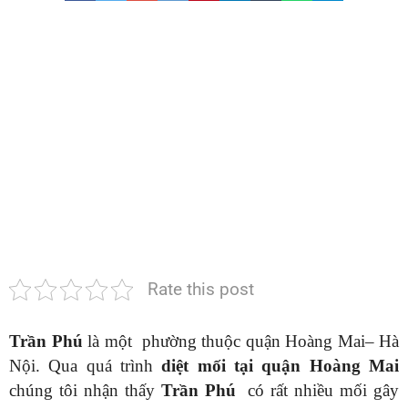
PHÚ-
HOÀNG
MAI-
HÀ
NỘI
|
SẠCH
MỐI
100%
Rate this post
Trần Phú
là một phường thuộc quận Hoàng Mai– Hà
Nội. Qua quá trình
diệt mối tại
quận Hoàng Mai
chúng tôi nhận thấy
Trần Phú
có rất nhiều mối gây