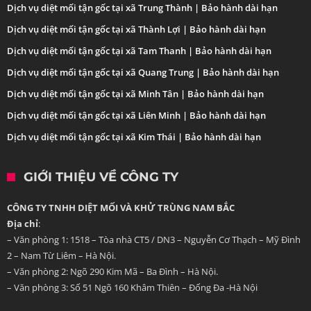
Dịch vụ diệt mối tận gốc tại xã Trung Thành | Bảo hành dài hạn
Dịch vụ diệt mối tận gốc tại xã Thành Lợi | Bảo hành dài hạn
Dịch vụ diệt mối tận gốc tại xã Tam Thanh | Bảo hành dài hạn
Dịch vụ diệt mối tận gốc tại xã Quang Trung | Bảo hành dài hạn
Dịch vụ diệt mối tận gốc tại xã Minh Tân | Bảo hành dài hạn
Dịch vụ diệt mối tận gốc tại xã Liên Minh | Bảo hành dài hạn
Dịch vụ diệt mối tận gốc tại xã Kim Thái | Bảo hành dài hạn
GIỚI THIỆU VỀ CÔNG TY
CÔNG TY TNHH DIỆT MỐI VÀ KHỬ TRÙNG NAM BẮC
Địa chỉ
:
– Văn phòng 1: 1518 – Tòa nhà CT5 / DN3 – Nguyễn Cơ Thạch – Mỹ Đình
2 – Nam Từ Liêm – Hà Nội.
– Văn phòng 2: Ngõ 290 Kim Mã – Ba Đình – Hà Nội.
– Văn phòng 3: Số 51 Ngõ 160 Khâm Thiên – Đống Đa -Hà Nội