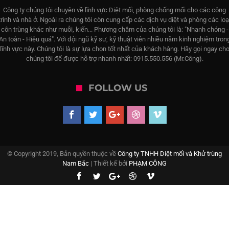
Công ty chúng tôi chuyên về lĩnh vực Diệt mối, phòng chống mối cho các công
trình và nhà ở. Ngoài ra chúng tôi còn cung cấp các dịch vụ diệt và phòng các loạ
côn trùng khác như muỗi, kiến... Phương châm của chúng tôi là: "Nhanh chóng -
An toàn - Hiệu quả". Với đội ngũ kỹ sư, kỹ thuật viên nhiều năm kinh nghiệm tron
lĩnh vực này. Chúng tôi là sự lựa chọn tốt nhất của khách hàng. Hãy gọi ngay ch
chúng tôi để được hỗ trợ nhanh nhất: 0915.550.556 (Mr.Công).
FOLLOW US
© Copyright 2019, Bản quyền thuộc về
Công ty TNHH Diệt mối và Khử trùng
Nam Bắc
| Thiết kế bởi
PHẠM CÔNG