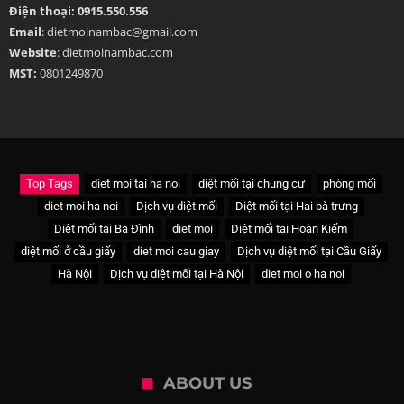
Điện thoại: 0915.550.556
Email
: dietmoinambac@gmail.com
Website
: dietmoinambac.com
MST:
0801249870
Top Tags
diet moi tai ha noi
diệt mối tại chung cư
phòng mối
diet moi ha noi
Dịch vụ diệt mối
Diệt mối tại Hai bà trưng
Diệt mối tại Ba Đình
diet moi
Diệt mối tại Hoàn Kiếm
diệt mối ở cầu giấy
diet moi cau giay
Dịch vụ diệt mối tại Cầu Giấy
Hà Nội
Dịch vụ diệt mối tại Hà Nội
diet moi o ha noi
ABOUT US