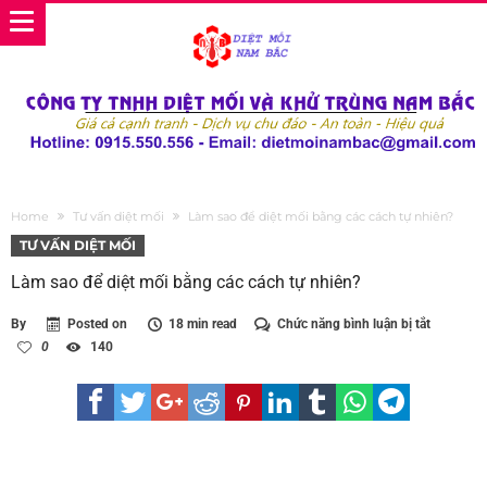
Home
Tư vấn diệt mối
Làm sao để diệt mối bằng các cách tự nhiên?
TƯ VẤN DIỆT MỐI
Làm sao để diệt mối bằng các cách tự nhiên?
ở
By
Posted on
18 min read
Chức năng bình luận bị tắt
Làm
0
140
sao
để
diệt
mối
bằng
các
cách
tự